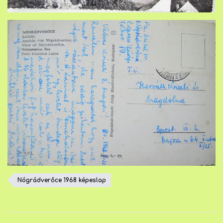
Nógrádverőce 1968 képeslap