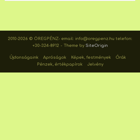
2010-2026 © ÖREGPÉNZ- email: info@oregpenz.hu telefon:
+30-324-8912
Theme by
SiteOrigin
Újdonságaink
Apróságok
Képek, festmények
Órák
Pénzek, értékpapírok
Jelvény