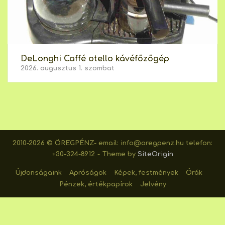
DeLonghi Caffé otello kávéfőzőgép
2026. augusztus 1. szombat
2010-2026 © ÖREGPÉNZ- email: info@oregpenz.hu telefon:
+30-324-8912
Theme by
SiteOrigin
Újdonságaink
Apróságok
Képek, festmények
Órák
Pénzek, értékpapírok
Jelvény