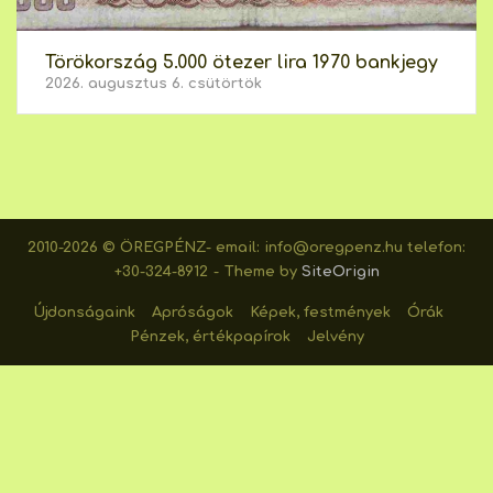
Törökország 5.000 ötezer lira 1970 bankjegy
2026. augusztus 6. csütörtök
2010-2026 © ÖREGPÉNZ- email: info@oregpenz.hu telefon:
+30-324-8912
Theme by
SiteOrigin
Újdonságaink
Apróságok
Képek, festmények
Órák
Pénzek, értékpapírok
Jelvény